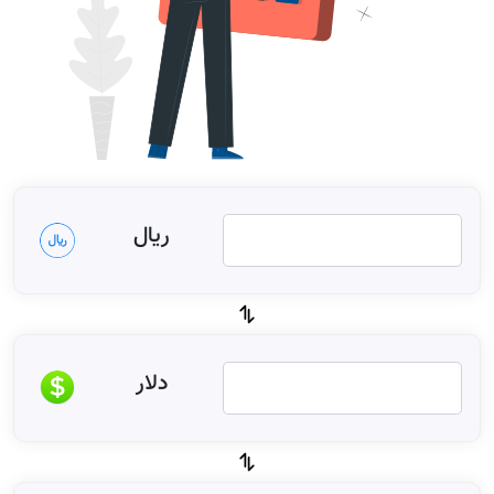
ریال
دلار