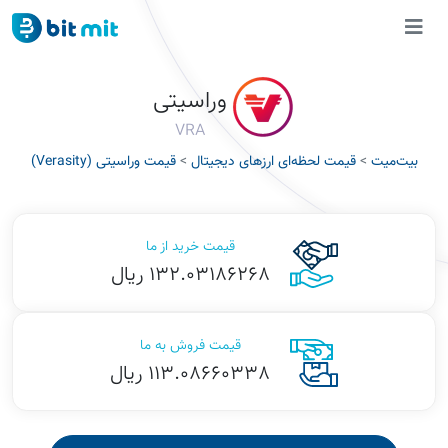
وراسیتی
VRA
بیت‌میت
>
قیمت لحظه‌ای ارزهای دیجیتال
>
قیمت وراسیتی (Verasity)
قیمت خرید از ما
132.03186268 ریال
قیمت فروش به ما
113.08660338 ریال