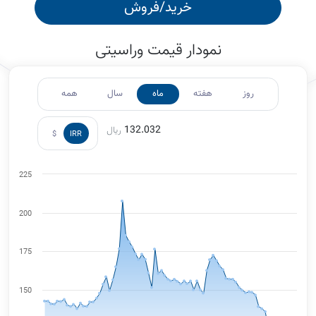
خرید/فروش
نمودار قیمت وراسیتی
روز
هفته
ماه
سال
همه
132.032
ریال
$
IRR
225
200
175
150