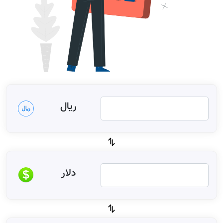
ریال
دلار