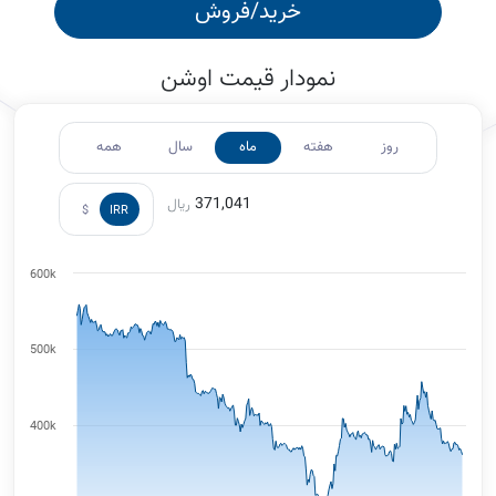
خرید/فروش
نمودار قیمت اوشن
روز
هفته
ماه
سال
همه
371,041
ریال
$
IRR
600k
500k
400k