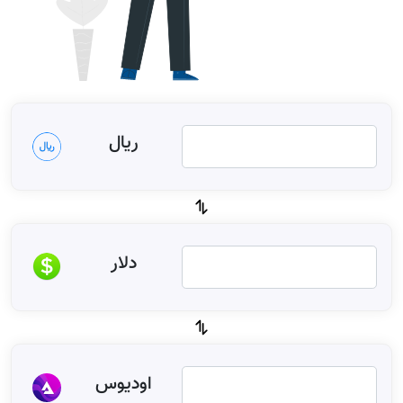
ریال
دلار
اودیوس