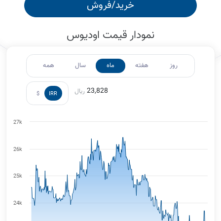
خرید/فروش
نمودار قیمت اودیوس
روز
هفته
ماه
سال
همه
23,828
ریال
$
IRR
27k
26k
25k
24k