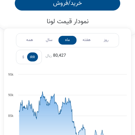
خرید/فروش
نمودار قیمت لونا
روز
هفته
ماه
سال
همه
80,427
ریال
$
IRR
95k
90k
85k