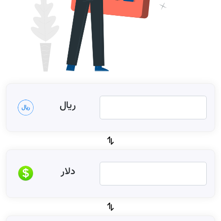
ریال
دلار