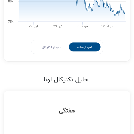
80k
75k
12. مرداد
5. مرداد
29. تیر
22. تیر
نمودار ساده
نمودار تکنیکال
تحلیل تکنیکال لونا
هفتگی